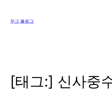
콘
텐
츠
꾸그 블로그
로
바
로
가
기
[태그:]
신사중