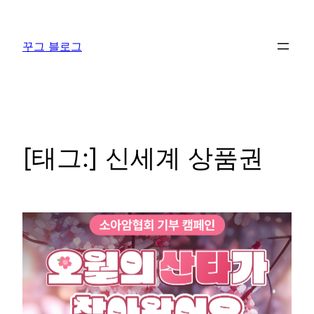
콘
텐
꾸그 블로그
츠
로
바
로
가
기
[태그:]
신세계 상품권