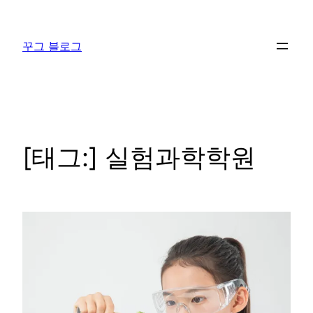
콘
텐
꾸그 블로그
츠
로
바
로
가
기
[태그:]
실험과학학원