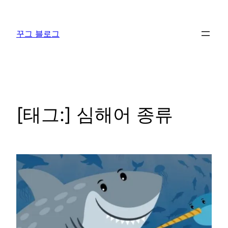
콘
텐
꾸그 블로그
츠
로
바
로
가
기
[태그:]
심해어 종류