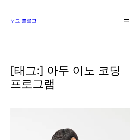
콘
텐
꾸그 블로그
츠
로
바
로
가
기
[태그:]
아두 이노 코딩
프로그램