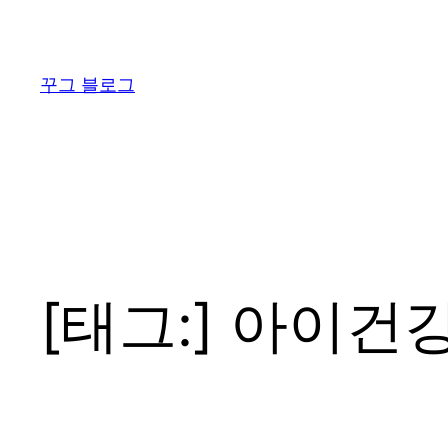
콘
텐
츠
꾸그 블로그
로
바
로
가
기
[태그:]
아이건