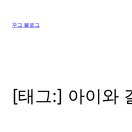
콘
텐
츠
꾸그 블로그
로
바
로
가
기
[태그:]
아이와 