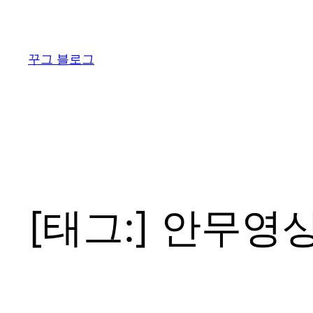
콘
텐
츠
꾸그 블로그
로
바
로
가
기
[태그:]
안무영