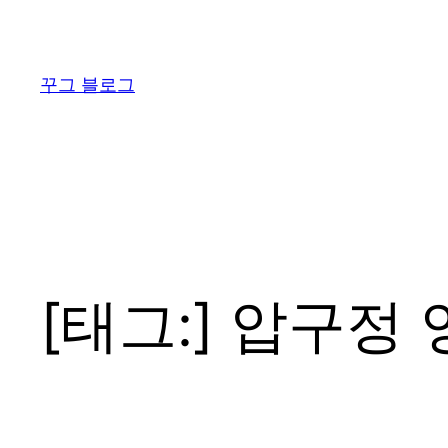
콘
텐
츠
꾸그 블로그
로
바
로
가
기
[태그:]
압구정 