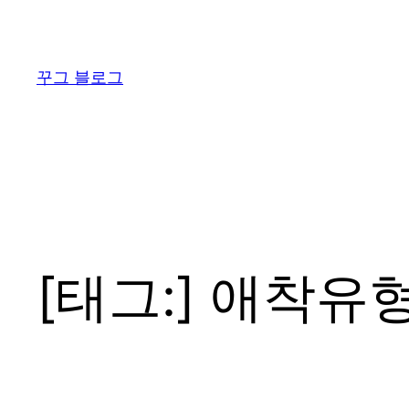
콘
텐
츠
꾸그 블로그
로
바
로
가
기
[태그:]
애착유