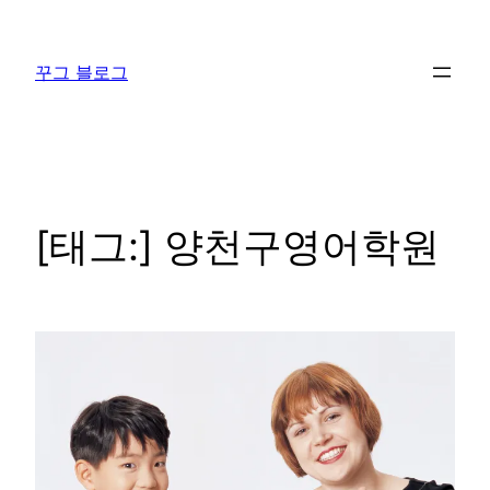
콘
텐
꾸그 블로그
츠
로
바
로
가
기
[태그:]
양천구영어학원