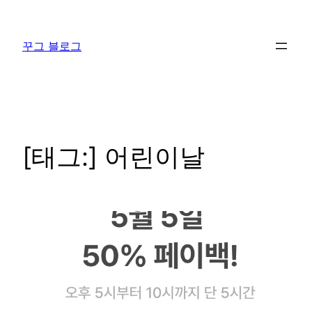
콘
텐
꾸그 블로그
츠
로
바
로
가
기
[태그:]
어린이날