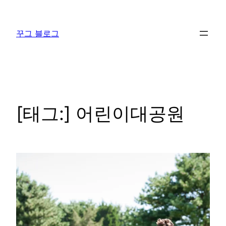
콘
텐
꾸그 블로그
츠
로
바
로
가
기
[태그:]
어린이대공원