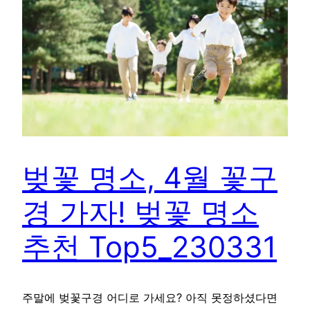
벚꽃 명소, 4월 꽃구
경 가자! 벚꽃 명소
추천 Top5_230331
주말에 벚꽃구경 어디로 가세요? 아직 못정하셨다면