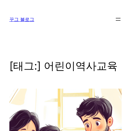
콘
텐
꾸그 블로그
츠
로
바
로
가
기
[태그:]
어린이역사교육