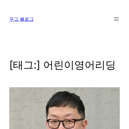
콘
텐
꾸그 블로그
츠
로
바
로
가
기
[태그:]
어린이영어리딩