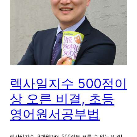
렉사일지수 500점이
상 오른 비결, 초등
영어원서공부법
렉사일지수, 3개월만에 500정도 오를 수 있는 비결!