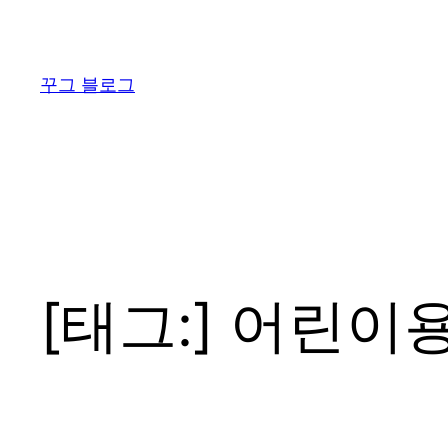
콘
텐
츠
꾸그 블로그
로
바
로
가
기
[태그:]
어린이