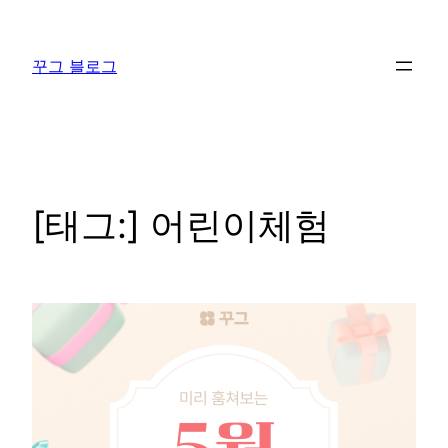
콘
텐
꾸그 블로그
츠
로
바
로
가
기
[태그:]
어린이체험