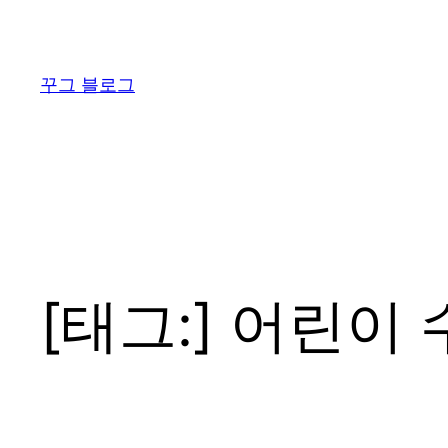
콘
텐
츠
꾸그 블로그
로
바
로
가
기
[태그:]
어린이 