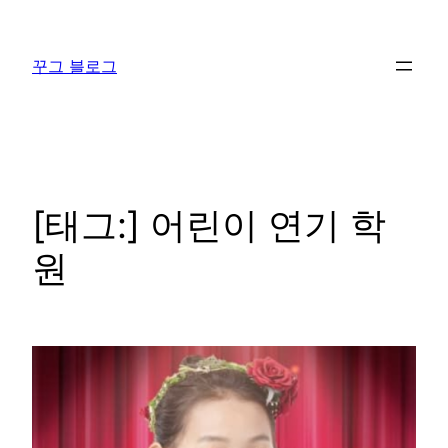
콘
텐
꾸그 블로그
츠
로
바
로
가
기
[태그:]
어린이 연기 학
원