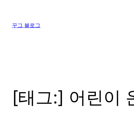
콘
텐
츠
꾸그 블로그
로
바
로
가
기
[태그:]
어린이 