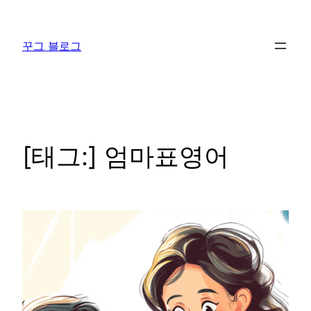
콘
텐
꾸그 블로그
츠
로
바
로
가
기
[태그:]
엄마표영어