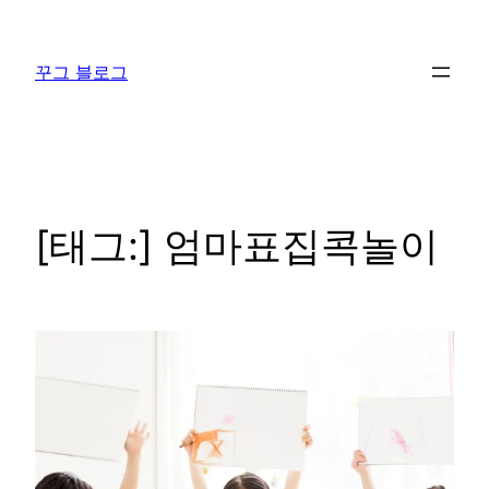
콘
텐
꾸그 블로그
츠
로
바
로
가
기
[태그:]
엄마표집콕놀이