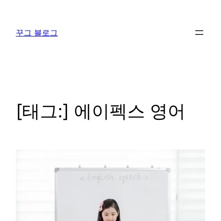
콘
텐
꾸그 블로그
츠
로
바
로
가
기
[태그:]
에이펙스 영어