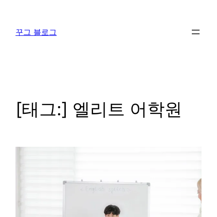
콘
텐
꾸그 블로그
츠
로
바
로
가
기
[태그:]
엘리트 어학원