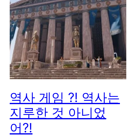
역사 게임 ?! 역사는
지루한 것 아니었
어?!