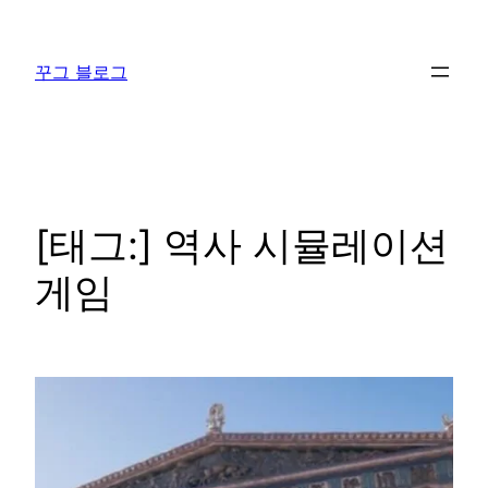
콘
텐
꾸그 블로그
츠
로
바
로
가
기
[태그:]
역사 시뮬레이션
게임