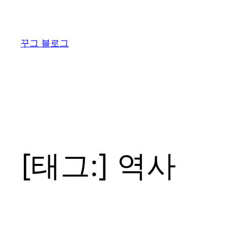
콘
텐
츠
꾸그 블로그
로
바
로
가
기
[태그:]
역사