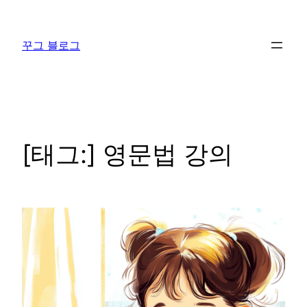
콘
텐
꾸그 블로그
츠
로
바
로
가
기
[태그:]
영문법 강의