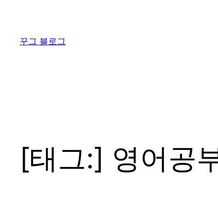
콘
텐
츠
꾸그 블로그
로
바
로
가
기
[태그:]
영어공