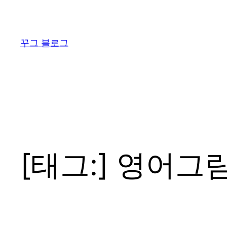
콘
텐
츠
꾸그 블로그
로
바
로
가
기
[태그:]
영어그