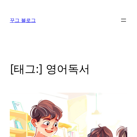
콘
텐
꾸그 블로그
츠
로
바
로
가
기
[태그:]
영어독서