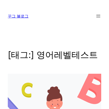
콘
텐
꾸그 블로그
츠
로
바
로
가
기
[태그:]
영어레벨테스트