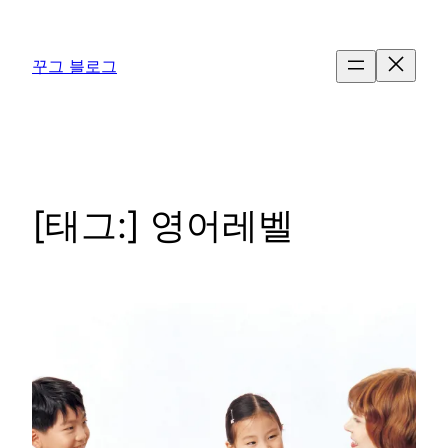
콘
텐
꾸그 블로그
츠
로
바
로
가
기
[태그:]
영어레벨