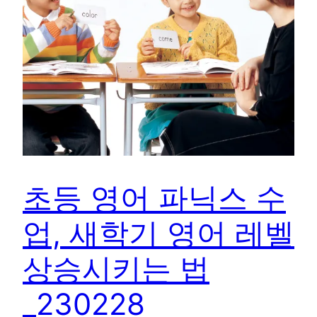
초등 영어 파닉스 수
업, 새학기 영어 레벨
상승시키는 법
_230228