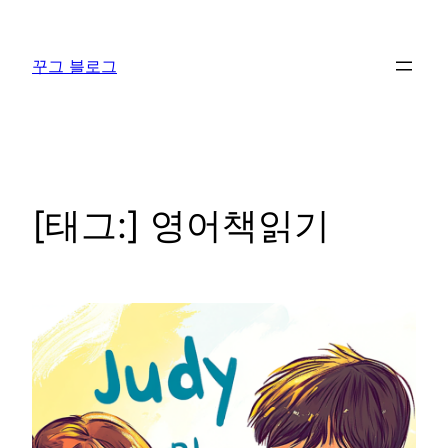
콘
텐
꾸그 블로그
츠
로
바
로
가
기
[태그:]
영어책읽기