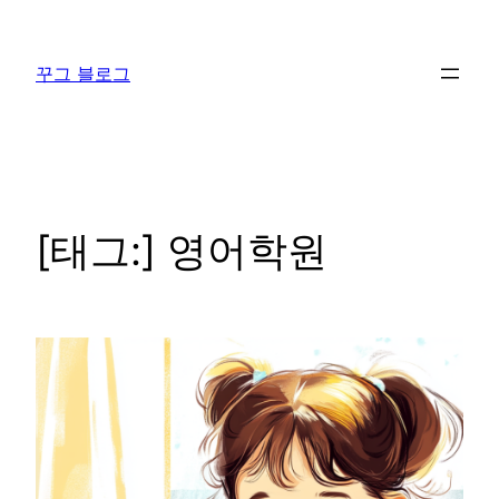
콘
텐
꾸그 블로그
츠
로
바
로
가
기
[태그:]
영어학원