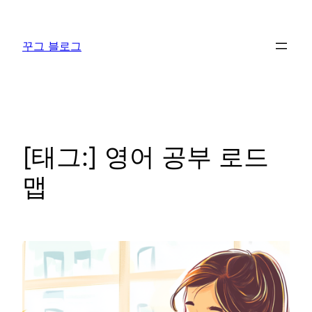
콘
텐
꾸그 블로그
츠
로
바
로
가
기
[태그:]
영어 공부 로드
맵