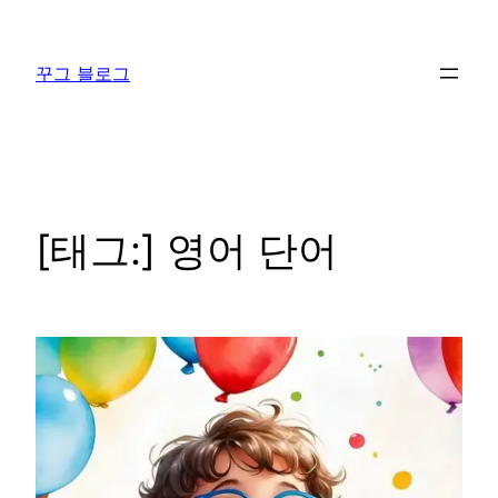
콘
텐
꾸그 블로그
츠
로
바
로
가
기
[태그:]
영어 단어