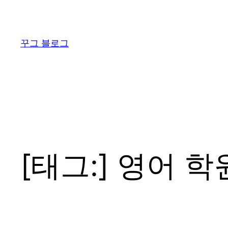
콘
텐
츠
꾸그 블로그
로
바
로
가
기
[태그:]
영어 학