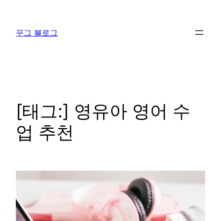
콘
텐
꾸그 블로그
츠
로
바
로
가
기
[태그:]
영유아 영어 수
업 추천