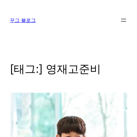
콘
텐
꾸그 블로그
츠
로
바
로
가
기
[태그:]
영재고준비