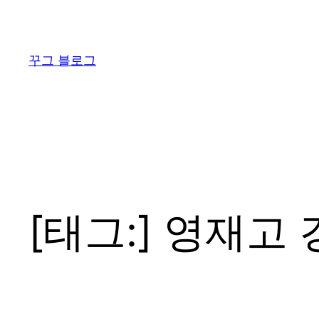
콘
텐
츠
꾸그 블로그
로
바
로
가
기
[태그:]
영재고 