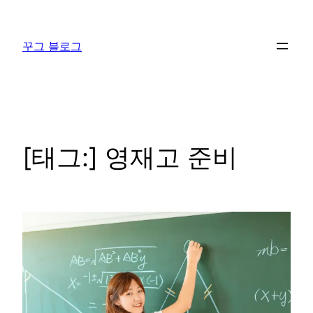
콘
텐
꾸그 블로그
츠
로
바
로
가
기
[태그:]
영재고 준비