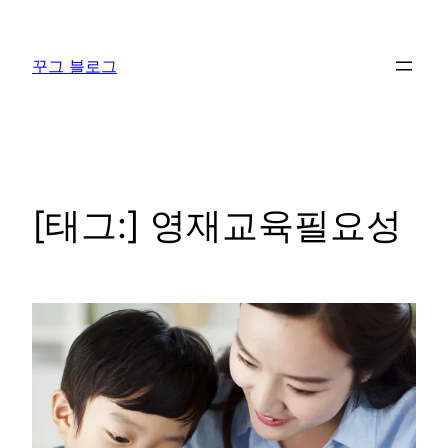
콘
텐
꾸그 블로그
츠
로
바
로
가
기
[태그:]
영재교육필요성