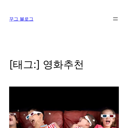
콘
텐
꾸그 블로그
츠
로
바
로
가
기
[태그:]
영화추천