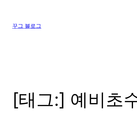
콘
텐
츠
꾸그 블로그
로
바
로
가
기
[태그:]
예비초