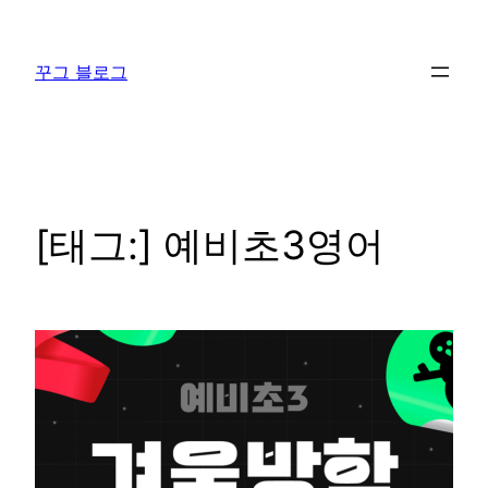
콘
텐
꾸그 블로그
츠
로
바
로
가
기
[태그:]
예비초3영어