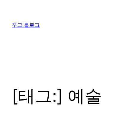
콘
텐
츠
꾸그 블로그
로
바
로
가
기
[태그:]
예술