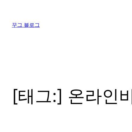
콘
텐
츠
꾸그 블로그
로
바
로
가
기
[태그:]
온라인