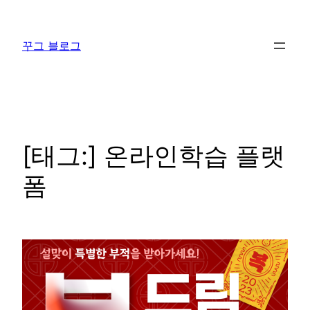
콘
텐
꾸그 블로그
츠
로
바
로
가
기
[태그:]
온라인학습 플랫
폼