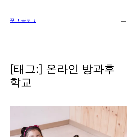
콘
텐
꾸그 블로그
츠
로
바
로
가
기
[태그:]
온라인 방과후
학교