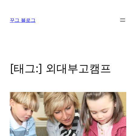
콘
텐
꾸그 블로그
츠
로
바
로
가
기
[태그:]
외대부고캠프